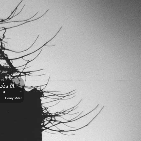
cès et
. »
Henry Miller